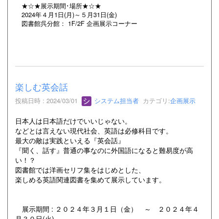
★☆★展示期間･場所★☆★
2024年４月1日(月)～５月31日(金)
図書館呉分館： 1F/2F 企画展示コーナー
楽しむ英会話
投稿日時 : 2024/03/01
システム担当者
カテゴリ:
企画展示
日本人は日本語だけでいいじゃない。
などとは言えない現代社会、英語は必修科目です。
最大の敵は実践といえる『英会話』
『聞く、話す』普通の事なのに外国語になると難易度が高
い！？
図書館では洋画セリフ集をはじめとした、
楽しめる英語関連図書を集めて展示しています。
展示期間 : ２０２４年３月１日（金） ～ ２０２４年４
月３０日(火)