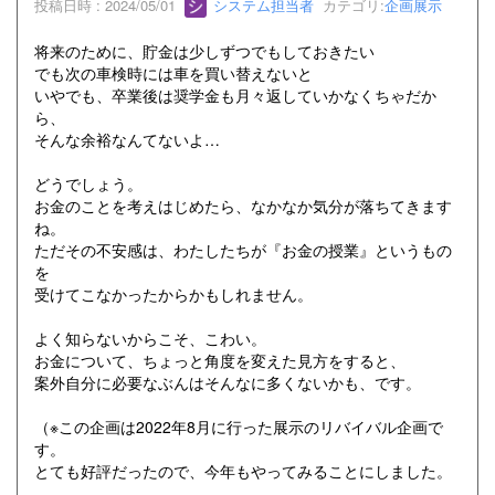
投稿日時 : 2024/05/01
システム担当者
カテゴリ:
企画展示
将来のために、貯金は少しずつでもしておきたい
でも次の車検時には車を買い替えないと
いやでも、卒業後は奨学金も月々返していかなくちゃだか
ら、
そんな余裕なんてないよ…
どうでしょう。
お金のことを考えはじめたら、なかなか気分が落ちてきます
ね。
ただその不安感は、わたしたちが『お金の授業』というもの
を
受けてこなかったからかもしれません。
よく知らないからこそ、こわい。
お金について、ちょっと角度を変えた見方をすると、
案外自分に必要なぶんはそんなに多くないかも、です。
（※この企画は2022年8月に行った展示のリバイバル企画で
す。
とても好評だったので、今年もやってみることにしました。