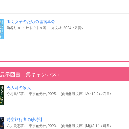
働く女子のための睡眠革命
角谷リョウ, サトウ未来著. -- 光文社, 2024.<図書>
展示図書（呉キャンパス）
兇人邸の殺人
今村昌弘著. -- 東京創元社, 2025. -- (創元推理文庫 ; Mい12-3).<図書>
時空旅行者の砂時計
方丈貴恵著. -- 東京創元社, 2023. -- (創元推理文庫 ; [Mほ3-1]).<図書>