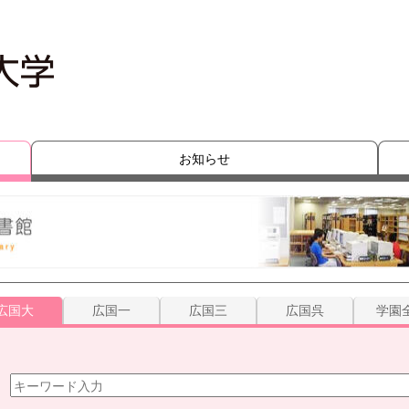
お知らせ
広国大
広国一
広国三
広国呉
学園