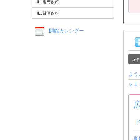
ILL複写依頼
ILL貸借依頼
開館カレンダー
5
よう
ＧＥ
【
夏