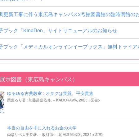
調更新工事に伴う東広島キャンパス3号館図書館の臨時閉館の
子ブック「KinoDen」サイトリニューアルのお知らせ
子ブック「メディカルオンラインイーブックス」無料トライア
展示図書（東広島キャンパス）
ゆるゆる古典教室 : オタクは実質、平安貴族
栞葉るり著 ; 加藤昌嘉監修. -- KADOKAWA, 2025.<図書>
本当の自由を手に入れるお金の大学
両@リベ大学長著. -- 改訂版. -- 朝日新聞出版, 2024.<図書>